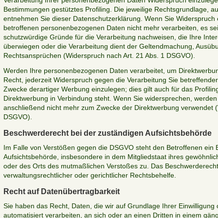
Verarbeitung Ihrer personenbezogenen Daten Widerspruch einzulegen; 
Bestimmungen gestütztes Profiling. Die jeweilige Rechtsgrundlage, au
entnehmen Sie dieser Datenschutzerklärung. Wenn Sie Widerspruch e
betroffenen personenbezogenen Daten nicht mehr verarbeiten, es se
schutzwürdige Gründe für die Verarbeitung nachweisen, die Ihre Inte
überwiegen oder die Verarbeitung dient der Geltendmachung, Ausübu
Rechtsansprüchen (Widerspruch nach Art. 21 Abs. 1 DSGVO).
Werden Ihre personenbezogenen Daten verarbeitet, um Direktwerbun
Recht, jederzeit Widerspruch gegen die Verarbeitung Sie betreffen
Zwecke derartiger Werbung einzulegen; dies gilt auch für das Profiling
Direktwerbung in Verbindung steht. Wenn Sie widersprechen, werde
anschließend nicht mehr zum Zwecke der Direktwerbung verwendet (W
DSGVO).
Beschwerderecht bei der zuständigen Aufsichtsbehörde
Im Falle von Verstößen gegen die DSGVO steht den Betroffenen ein 
Aufsichtsbehörde, insbesondere in dem Mitgliedstaat ihres gewöhnlich
oder des Orts des mutmaßlichen Verstoßes zu. Das Beschwerderecht
verwaltungsrechtlicher oder gerichtlicher Rechtsbehelfe.
Recht auf Datenübertragbarkeit
Sie haben das Recht, Daten, die wir auf Grundlage Ihrer Einwilligung o
automatisiert verarbeiten, an sich oder an einen Dritten in einem g